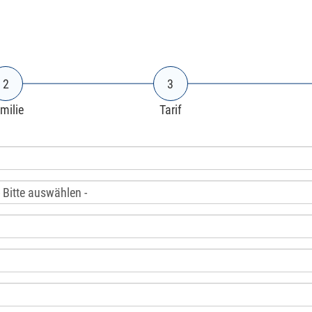
2
3
milie
Tarif